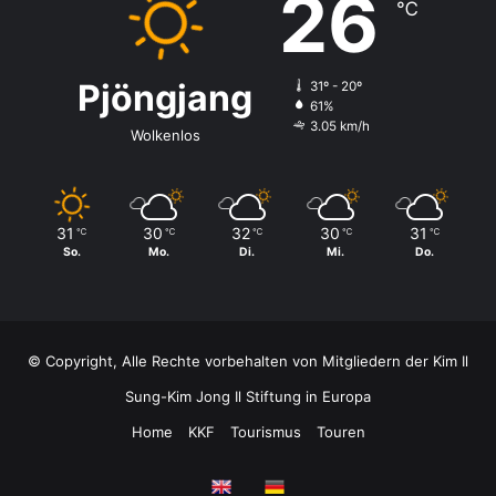
26
℃
Pjöngjang
31º - 20º
61%
3.05 km/h
Wolkenlos
31
30
32
30
31
℃
℃
℃
℃
℃
So.
Mo.
Di.
Mi.
Do.
© Copyright, Alle Rechte vorbehalten von Mitgliedern der Kim Il
Sung-Kim Jong Il Stiftung in Europa
Home
KKF
Tourismus
Touren