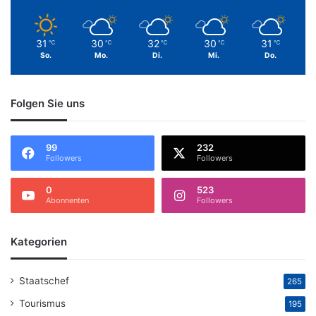
31
30
32
30
31
℃
℃
℃
℃
℃
So.
Mo.
Di.
Mi.
Do.
Folgen Sie uns
99
232
Followers
Followers
0
523
Abonnenten
Followers
Kategorien
Staatschef
265
Tourismus
195