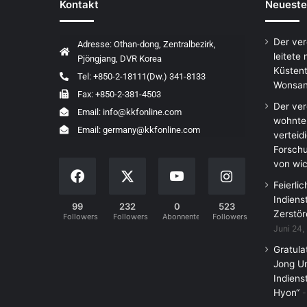
Kontakt
Neueste
Der ve
Adresse: Othan-dong, Zentralbezirk,
leitete
Pjöngjang, DVR Korea
Küstent
Tel: +850-2-18111(Dw.) 341-8133
Wonsan
Fax: +850-2-381-4503
Der ve
Email: info@kkfonline.com
wohnte
Email: germany@kkfonline.com
verteid
Forschu
von wic
Feierli
Indiens
99
232
0
523
Zerstör
Followers
Followers
Abonnenten
Followers
Juni 24,
Gratula
Jong Un
Indiens
Hyon“