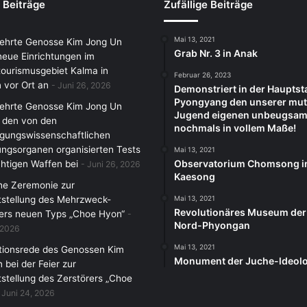
 Beiträge
Zufällige Beiträge
Mai 13, 2021
rehrte Genosse Kim Jong Un
Grab Nr. 3 in Anak
 neue Einrichtungen im
ourismusgebiet Kalma in
Februar 26, 2023
 vor Ort an
Juni 26, 2026
Demonstriert in der Hauptst
Pyongyang den unserer mut
rehrte Genosse Kim Jong Un
Jugend eigenen unbeugsam
 den von den
nochmals in vollem Maße!
igungswissenschaftlichen
ngsorganen organisierten Tests
Mai 13, 2021
Observatorium Chomsong i
htigen Waffen bei
Juni 26, 2026
Kaesong
che Zeremonie zur
tstellung des Mehrzweck-
Mai 13, 2021
Revolutionäres Museum der
ers neuen Typs „Choe Hyon“
Nord-Phyongan
 2026
Mai 13, 2021
tionsrede des Genossen Kim
Monument der Juche-ldeolo
 bei der Feier zur
tstellung des Zerstörers „Choe
Juni 24, 2026