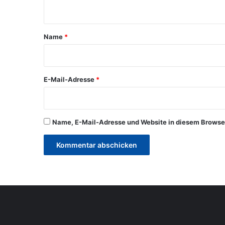
n
t
a
Name
*
r
*
E-Mail-Adresse
*
Name, E-Mail-Adresse und Website in diesem Browse