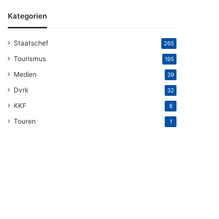
Kategorien
Staatschef
265
Tourismus
195
Medien
39
Dvrk
32
KKF
8
Touren
1