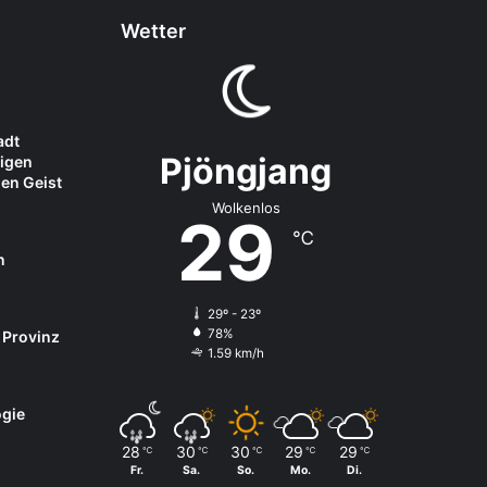
Wetter
adt
Pjöngjang
igen
en Geist
Wolkenlos
29
℃
n
29º - 23º
78%
 Provinz
1.59 km/h
gie
28
30
30
29
29
℃
℃
℃
℃
℃
Fr.
Sa.
So.
Mo.
Di.