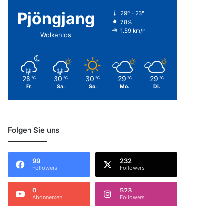
Pjöngjang
29º - 23º
78%
1.59 km/h
Wolkenlos
28
30
30
29
29
℃
℃
℃
℃
℃
Fr.
Sa.
So.
Mo.
Di.
Folgen Sie uns
99
232
Followers
Followers
0
523
Abonnenten
Followers