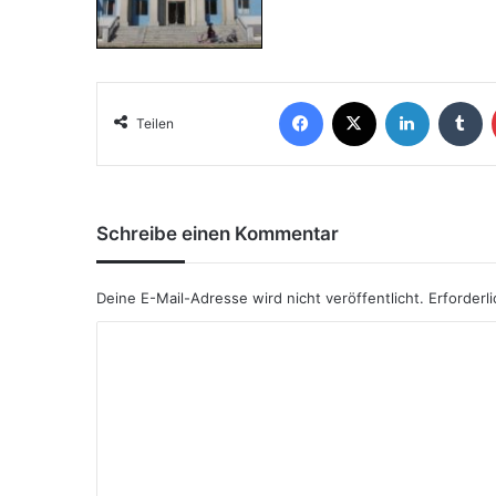
Teilen
Schreibe einen Kommentar
Deine E-Mail-Adresse wird nicht veröffentlicht.
Erforderl
K
o
m
m
e