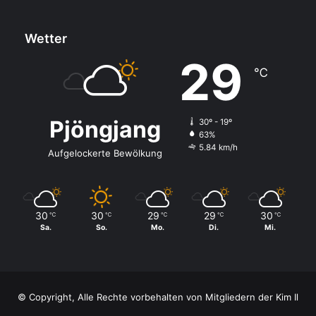
Wetter
29
℃
Pjöngjang
30º - 19º
63%
5.84 km/h
Aufgelockerte Bewölkung
30
30
29
29
30
℃
℃
℃
℃
℃
Sa.
So.
Mo.
Di.
Mi.
© Copyright, Alle Rechte vorbehalten von Mitgliedern der Kim Il