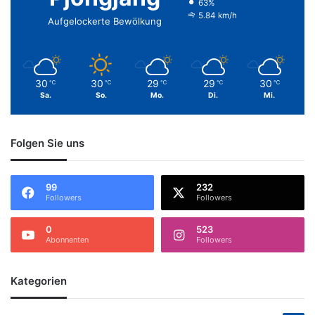
63%
5.84 km/h
Aufgelockerte Bewölkung
30
30
29
29
30
℃
℃
℃
℃
℃
Sa.
So.
Mo.
Di.
Mi.
Folgen Sie uns
99
232
Followers
Followers
0
523
Abonnenten
Followers
Kategorien