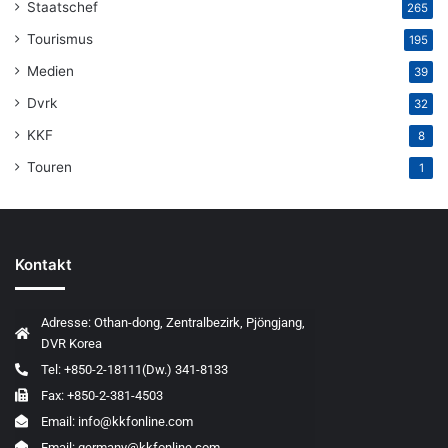
Staatschef
265
Tourismus
195
Medien
39
Dvrk
32
KKF
8
Touren
1
Kontakt
Adresse: Othan-dong, Zentralbezirk, Pjöngjang,
DVR Korea
Tel: +850-2-18111(Dw.) 341-8133
Fax: +850-2-381-4503
Email: info@kkfonline.com
Email: germany@kkfonline.com