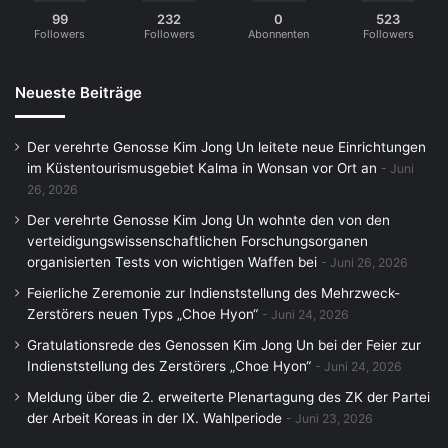
99
232
0
523
Followers
Followers
Abonnenten
Followers
Neueste Beiträge
Der verehrte Genosse Kim Jong Un leitete neue Einrichtungen
im Küstentourismusgebiet Kalma in Wonsan vor Ort an
Juni
26, 2026
Der verehrte Genosse Kim Jong Un wohnte den von den
verteidigungswissenschaftlichen Forschungsorganen
organisierten Tests von wichtigen Waffen bei
Juni 26, 2026
Feierliche Zeremonie zur Indienststellung des Mehrzweck-
Zerstörers neuen Typs „Choe Hyon“
Juni 24, 2026
Gratulationsrede des Genossen Kim Jong Un bei der Feier zur
Indienststellung des Zerstörers „Choe Hyon“
Juni 24, 2026
Meldung über die 2. erweiterte Plenartagung des ZK der Partei
der Arbeit Koreas in der IX. Wahlperiode
Juni 23, 2026