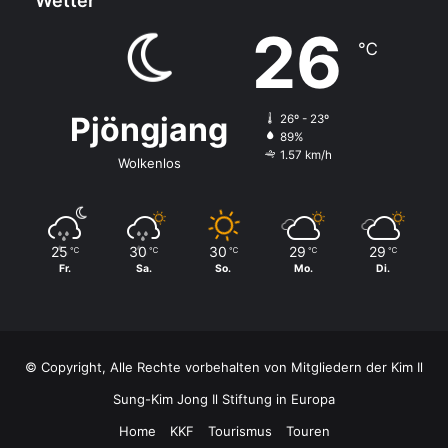
Wetter
26
℃
Pjöngjang
26º - 23º
89%
1.57 km/h
Wolkenlos
25
30
30
29
29
℃
℃
℃
℃
℃
Fr.
Sa.
So.
Mo.
Di.
© Copyright, Alle Rechte vorbehalten von Mitgliedern der Kim Il
Sung-Kim Jong Il Stiftung in Europa
Home
KKF
Tourismus
Touren