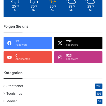
25
30
30
29
29
℃
℃
℃
℃
℃
Fr.
Sa.
So.
Mo.
Di.
Folgen Sie uns
99
232
Followers
Followers
0
523
Abonnenten
Followers
Kategorien
Staatschef
265
Tourismus
195
Medien
39