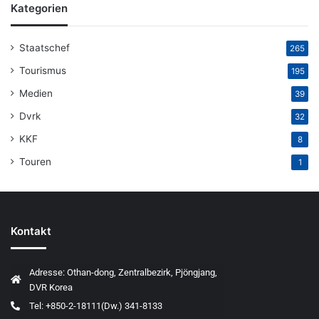
Kategorien
Staatschef
265
Tourismus
195
Medien
39
Dvrk
32
KKF
8
Touren
1
Kontakt
Adresse: Othan-dong, Zentralbezirk, Pjöngjang,
DVR Korea
Tel: +850-2-18111(Dw.) 341-8133