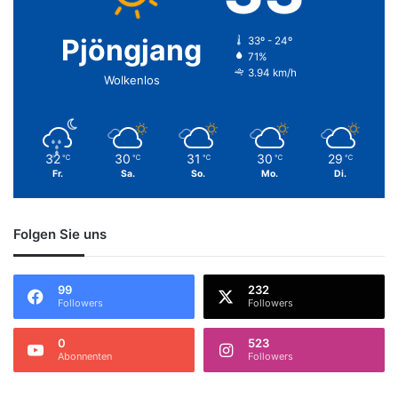
Pjöngjang
33º - 24º
71%
3.94 km/h
Wolkenlos
32
30
31
30
29
℃
℃
℃
℃
℃
Fr.
Sa.
So.
Mo.
Di.
Folgen Sie uns
99
232
Followers
Followers
0
523
Abonnenten
Followers