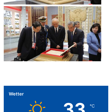
Wetter
33
℃