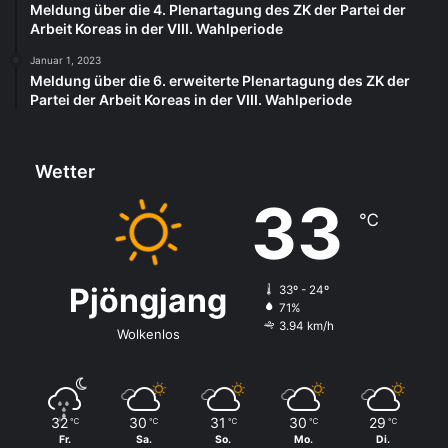
Meldung über die 4. Plenartagung des ZK der Partei der
Arbeit Koreas in der VIII. Wahlperiode
Januar 1, 2023
Meldung über die 6. erweiterte Plenartagung des ZK der
Partei der Arbeit Koreas in der VIII. Wahlperiode
Wetter
33
℃
Pjöngjang
33º - 24º
71%
3.94 km/h
Wolkenlos
32
30
31
30
29
℃
℃
℃
℃
℃
Fr.
Sa.
So.
Mo.
Di.