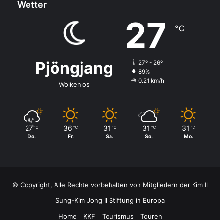
Wetter
27
℃
Pjöngjang
27º - 26º
89%
0.21 km/h
Wolkenlos
27
36
31
31
31
℃
℃
℃
℃
℃
Do.
Fr.
Sa.
So.
Mo.
© Copyright, Alle Rechte vorbehalten von Mitgliedern der Kim Il
Sung-Kim Jong Il Stiftung in Europa
Home
KKF
Tourismus
Touren