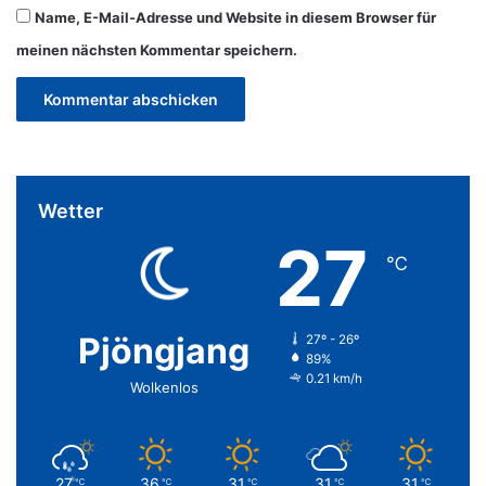
Name, E-Mail-Adresse und Website in diesem Browser für
meinen nächsten Kommentar speichern.
Wetter
27
℃
Pjöngjang
27º - 26º
89%
0.21 km/h
Wolkenlos
27
36
31
31
31
℃
℃
℃
℃
℃