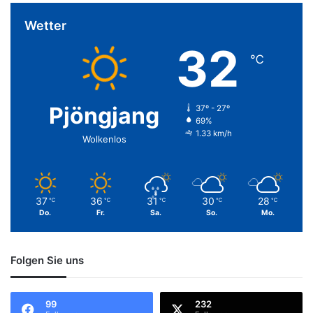
Wetter
32
℃
Pjöngjang
37º - 27º
69%
1.33 km/h
Wolkenlos
37
36
31
30
28
℃
℃
℃
℃
℃
Do.
Fr.
Sa.
So.
Mo.
Folgen Sie uns
99
232