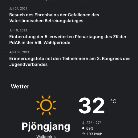
Juli 27, 2021
Besuch des Ehrenhains der Gefallenen des
Vaterländischen Befreiungskrieges
Juni 9, 2022
Einberufung der 5. erweiterten Plenartagung des ZK der
PdAK in der VIII. Wahlperiode
April 30, 2021
Erinnerungsfoto mit den Teilnehmern am X. Kongress des
Jugendverbandes
Wetter
32
℃
Pjöngjang
37º - 27º
69%
1.33 km/h
Wolkenlos