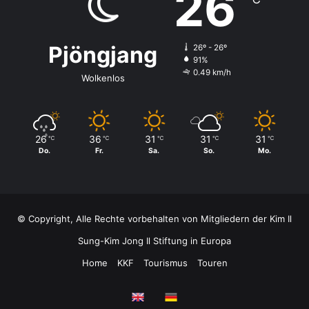
26
Pjöngjang
26º - 26º
91%
0.49 km/h
Wolkenlos
26
36
31
31
31
℃
℃
℃
℃
℃
Do.
Fr.
Sa.
So.
Mo.
© Copyright, Alle Rechte vorbehalten von Mitgliedern der Kim Il
Sung-Kim Jong Il Stiftung in Europa
Home
KKF
Tourismus
Touren