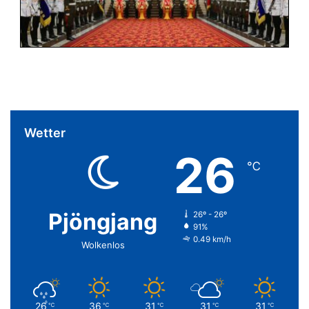
Wetter
26
℃
Pjöngjang
26º - 26º
91%
0.49 km/h
Wolkenlos
26
36
31
31
31
℃
℃
℃
℃
℃