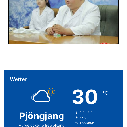
Wetter
30
℃
Pjöngjang
31º - 21º
57%
1.56 km/h
Aufgelockerte Bewölkung