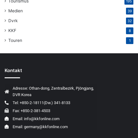
Tourismus
195
Medien
39
Dvrk
32
KKF
8
Touren
1
Kontakt
Adresse: Othan-dong, Zentralbezirk, Pjöngjang,
DVR Korea
Tel: +850-2-18111(Dw.) 341-8133
Fax: +850-2-381-4503
Email: info@kkfonline.com
Email: germany@kkfonline.com