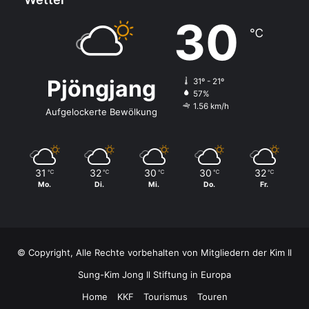
30
℃
Pjöngjang
31º - 21º
57%
1.56 km/h
Aufgelockerte Bewölkung
31
32
30
30
32
℃
℃
℃
℃
℃
Mo.
Di.
Mi.
Do.
Fr.
© Copyright, Alle Rechte vorbehalten von Mitgliedern der Kim Il
Sung-Kim Jong Il Stiftung in Europa
Home
KKF
Tourismus
Touren