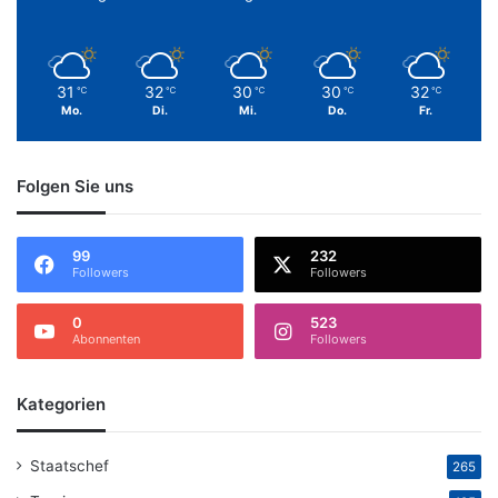
31
32
30
30
32
℃
℃
℃
℃
℃
Mo.
Di.
Mi.
Do.
Fr.
Folgen Sie uns
99
232
Followers
Followers
0
523
Abonnenten
Followers
Kategorien
Staatschef
265