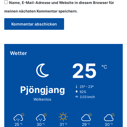
Name, E-Mail-Adresse und Website in diesem Browser für
meinen nächsten Kommentar speichern.
Wetter
25
℃
Pjöngjang
25º - 23º
92%
3.03 km/h
Wolkenlos
25
30
31
29
30
℃
℃
℃
℃
℃