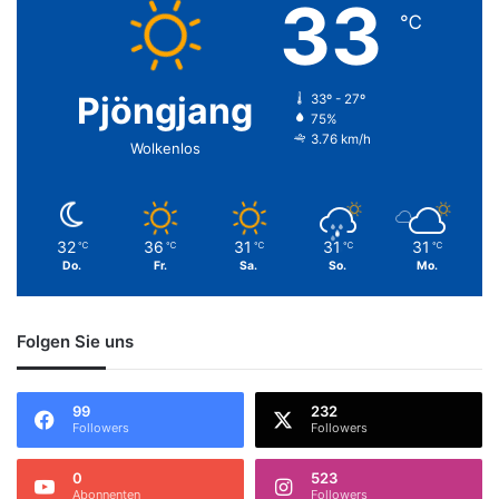
33
℃
Pjöngjang
33º - 27º
75%
3.76 km/h
Wolkenlos
32
36
31
31
31
℃
℃
℃
℃
℃
Do.
Fr.
Sa.
So.
Mo.
Folgen Sie uns
99
232
Followers
Followers
0
523
Abonnenten
Followers