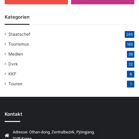
Kategorien
Staatschef
265
Tourismus
195
Medien
39
Dvrk
32
KKF
8
Touren
1
Kontakt
Adresse: Othan-dong, Zentralbezirk, Pjöngjang,
DVR Korea