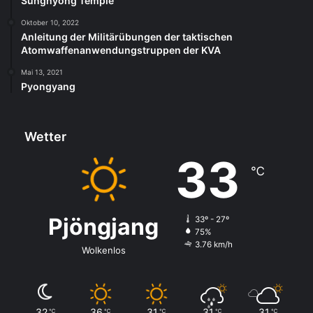
Sungnyong Temple
Oktober 10, 2022
Anleitung der Militärübungen der taktischen
Atomwaffenanwendungstruppen der KVA
Mai 13, 2021
Pyongyang
Wetter
33
℃
Pjöngjang
33º - 27º
75%
3.76 km/h
Wolkenlos
32
36
31
31
31
℃
℃
℃
℃
℃