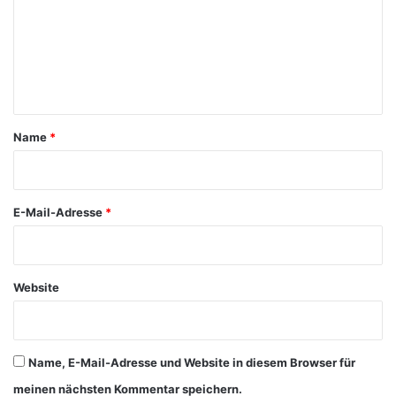
m
e
n
t
a
Name
*
r
*
E-Mail-Adresse
*
Website
Name, E-Mail-Adresse und Website in diesem Browser für
meinen nächsten Kommentar speichern.