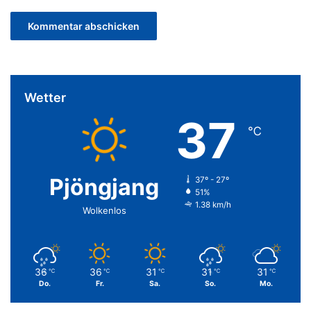
Wetter
37
℃
Pjöngjang
37º - 27º
51%
1.38 km/h
Wolkenlos
36
36
31
31
31
℃
℃
℃
℃
℃
Do.
Fr.
Sa.
So.
Mo.