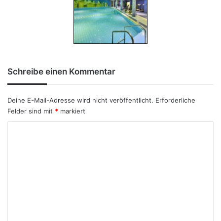
Schreibe einen Kommentar
Deine E-Mail-Adresse wird nicht veröffentlicht.
Erforderliche
Felder sind mit
*
markiert
K
o
m
m
e
n
t