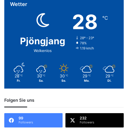
Wetter
28
℃
Pjöngjang
28º - 23º
78%
1.19 km/h
Wolkenlos
28
30
30
29
29
℃
℃
℃
℃
℃
Fr.
Sa.
So.
Mo.
Di.
Folgen Sie uns
99
232
Followers
Followers