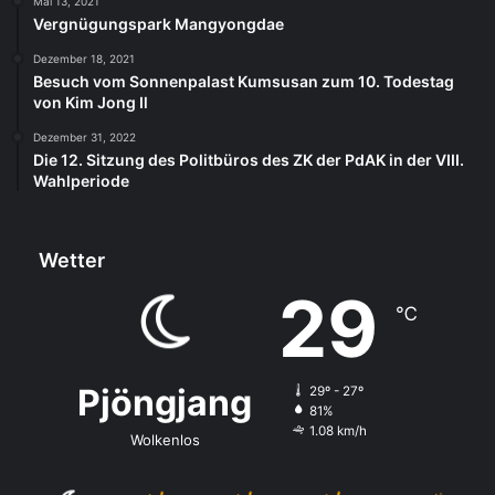
Mai 13, 2021
Vergnügungspark Mangyongdae
Dezember 18, 2021
Besuch vom Sonnenpalast Kumsusan zum 10. Todestag
von Kim Jong Il
Dezember 31, 2022
Die 12. Sitzung des Politbüros des ZK der PdAK in der VIII.
Wahlperiode
Wetter
29
℃
Pjöngjang
29º - 27º
81%
1.08 km/h
Wolkenlos