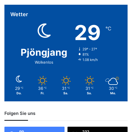
Wetter
29
℃
Pjöngjang
29º - 27º
81%
1.08 km/h
Wolkenlos
29
36
31
31
30
℃
℃
℃
℃
℃
Do.
Fr.
Sa.
So.
Mo.
Folgen Sie uns
99
232