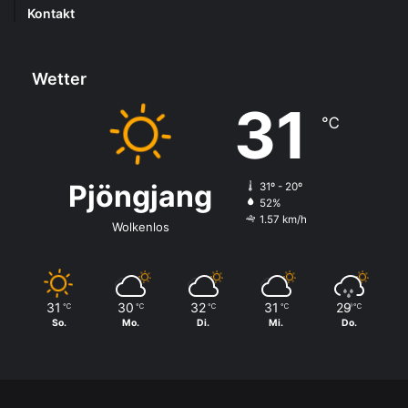
Kontakt
Wetter
31
℃
Pjöngjang
31º - 20º
52%
1.57 km/h
Wolkenlos
31
30
32
31
29
℃
℃
℃
℃
℃
So.
Mo.
Di.
Mi.
Do.