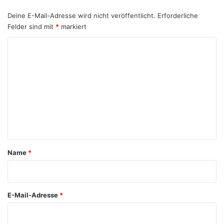
Deine E-Mail-Adresse wird nicht veröffentlicht.
Erforderliche
Felder sind mit
*
markiert
K
o
m
m
e
n
t
a
Name
*
r
*
E-Mail-Adresse
*