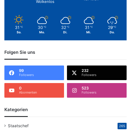
Wolkenlos
31
30
32
31
29
℃
℃
℃
℃
℃
So.
Mo.
Di.
Mi.
Do.
Folgen Sie uns
99
232
Followers
Followers
0
523
Abonnenten
Followers
Kategorien
Staatschef
265