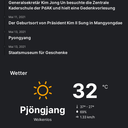
Generalsekretär Kim Jong Un besuchte die Zentrale
Kaderschule der PdAK und hielt eine Gedenkvorlesung
Mai 11, 2021
Der Geburtsort von Präsident Kim Il Sung in Mangyongdae
Mai 13, 2021
Pyongyang
Mai 13, 2021
Staatsmuseum für Geschenke
Wetter
32
℃
Pjöngjang
37º - 27º
69%
1.33 km/h
Wolkenlos