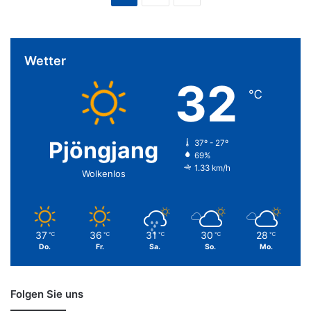
Wetter
32
℃
Pjöngjang
37º - 27º
69%
1.33 km/h
Wolkenlos
37
36
31
30
28
℃
℃
℃
℃
℃
Do.
Fr.
Sa.
So.
Mo.
Folgen Sie uns