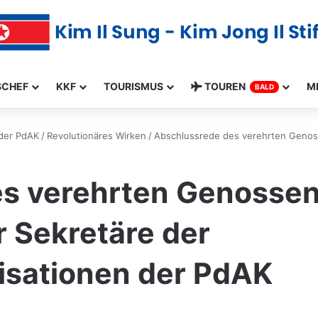
SCHEF
KKF
TOURISMUS
TOUREN
M
BALD
 der PdAK
/
Revolutionäres Wirken
/
Abschlussrede des verehrten Genoss
s verehrten Genossen
r Sekretäre der
isationen der PdAK