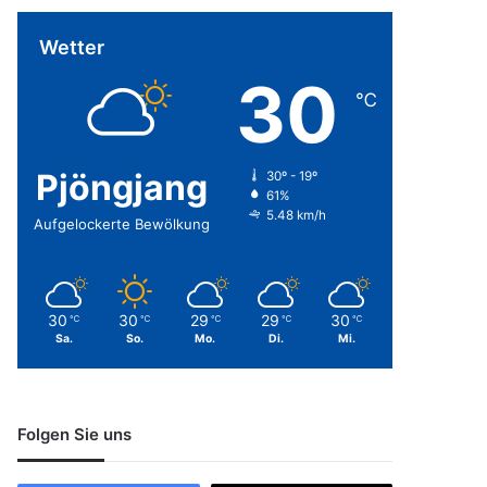
Wetter
30
℃
Pjöngjang
30º - 19º
61%
5.48 km/h
Aufgelockerte Bewölkung
30
30
29
29
30
℃
℃
℃
℃
℃
Sa.
So.
Mo.
Di.
Mi.
Folgen Sie uns