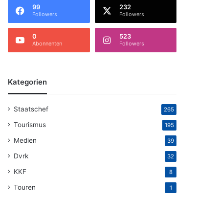
99
232
Followers
Followers
0
523
Abonnenten
Followers
Kategorien
Staatschef
265
Tourismus
195
Medien
39
Dvrk
32
KKF
8
Touren
1