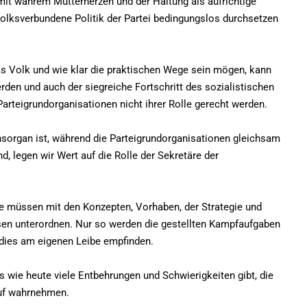
it wahrem Mutterherzen und der Haltung als aufrichtige
volksverbundene Politik der Partei bedingungslos durchsetzen
das Volk und wie klar die praktischen Wege sein mögen, kann
erden und auch der siegreiche Fortschritt des sozialistischen
rteigrundorganisationen nicht ihrer Rolle gerecht werden.
onsorgan ist, während die Parteigrundorganisationen gleichsam
, legen wir Wert auf die Rolle der Sekretäre der
e müssen mit den Konzepten, Vorhaben, der Strategie und
sen unterordnen. Nur so werden die gestellten Kampfaufgaben
 dies am eigenen Leibe empfinden.
 es wie heute viele Entbehrungen und Schwierigkeiten gibt, die
auf wahrnehmen.