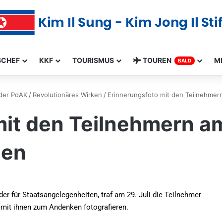
SCHEF
KKF
TOURISMUS
TOUREN
M
BALD
 der PdAK
/
Revolutionäres Wirken
/
Erinnerungsfoto mit den Teilnehmern
it den Teilnehmern am
nen
r für Staatsangelegenheiten, traf am 29. Juli die Teilnehmer
h mit ihnen zum Andenken fotografieren.