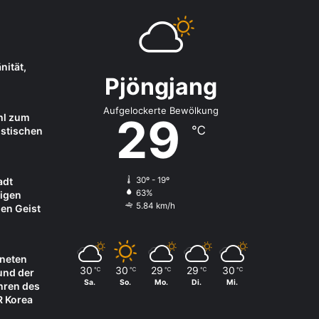
nität,
Pjöngjang
Aufgelockerte Bewölkung
29
hl zum
℃
istischen
adt
30º - 19º
63%
igen
5.84 km/h
en Geist
fneten
30
30
29
29
30
℃
℃
℃
℃
℃
und der
Sa.
So.
Mo.
Di.
Mi.
Ehren des
R Korea