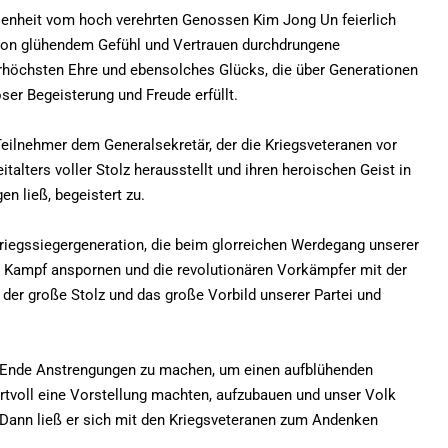
senheit vom hoch verehrten Genossen Kim Jong Un feierlich
 von glühendem Gefühl und Vertrauen durchdrungene
erhöchsten Ehre und ebensolches Glücks, die über Generationen
ser Begeisterung und Freude erfüllt.
Teilnehmer dem Generalsekretär, der die Kriegsveteranen vor
alters voller Stolz herausstellt und ihren heroischen Geist in
en ließ, begeistert zu.
Kriegssiegergeneration, die beim glorreichen Werdegang unserer
n Kampf anspornen und die revolutionären Vorkämpfer mit der
der große Stolz und das große Vorbild unserer Partei und
um Ende Anstrengungen zu machen, um einen aufblühenden
wertvoll eine Vorstellung machten, aufzubauen und unser Volk
. Dann ließ er sich mit den Kriegsveteranen zum Andenken