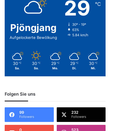
29
℃
Pjöngjang
30º - 19º
63%
5.84 km/h
Aufgelockerte Bewölkung
30
30
29
29
30
℃
℃
℃
℃
℃
Sa.
So.
Mo.
Di.
Mi.
Folgen Sie uns
99
232
Followers
Followers
0
523