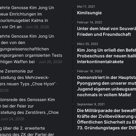
Mai 11, 2021
rehrte Genosse Kim Jong Un
Kimilsungie
 neue Einrichtungen im
ourismusgebiet Kalma in
Februar 14, 2022
 vor Ort an
Juni 26, 2026
Unter dem Ideal von Souverä
Frieden und Freundschaft
rehrte Genosse Kim Jong Un
 den von den
März 25, 2022
igungswissenschaftlichen
Kim Jong Un erließ den Befe
ngsorganen organisierten Tests
Probeschuss der neuen ball
Interkontinentalrakete
htigen Waffen bei
Juni 26, 2026
che Zeremonie zur
Februar 18, 2023
Demonstriert in der Hauptst
tstellung des Mehrzweck-
Pyongyang den unserer mut
ers neuen Typs „Choe Hyon“
Jugend eigenen unbeugsam
 2026
nochmals in vollem Maße!
tionsrede des Genossen Kim
September 9, 2021
 bei der Feier zur
Die Militärparade der bewaf
tstellung des Zerstörers „Choe
Kräfte der Zivilbevölkerung 
Juni 24, 2026
Öffentlichen Sicherheit zu 
73. Gründungstages der DV
 über die 2. erweiterte
agung des ZK der Partei der