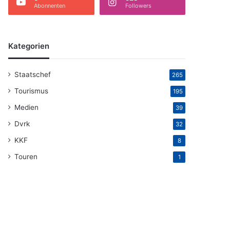
Abonnenten
Followers
Kategorien
Staatschef
265
Tourismus
195
Medien
39
Dvrk
32
KKF
8
Touren
1