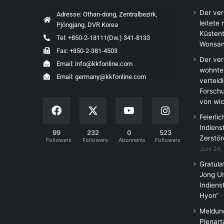
Der ve
Adresse: Othan-dong, Zentralbezirk,
leitete
Pjöngjang, DVR Korea
Küstent
Tel: +850-2-18111(Dw.) 341-8133
Wonsan
Fax: +850-2-381-4503
Der ve
Email: info@kkfonline.com
wohnte
Email: germany@kkfonline.com
verteid
Forschu
von wic
Feierli
Indiens
99
232
0
523
Zerstör
Followers
Followers
Abonnenten
Followers
Juni 24,
Gratula
Jong Un
Indiens
Hyon“
Meldung
Plenart